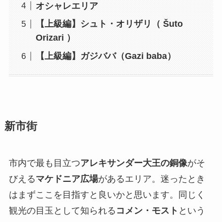
オシャレエリア
【上級編】シュト・オリザリ（ Šuto
Orizari ）
【上級編】ガジババ（Gazi baba）
新市街
市内で最も目立つ
アレキサンダー大王の銅像
がそ
びえる
マケドニア広場
があるエリア。迷ったとき
はまずここを目指すと良いかと思います。同じく
観光の目玉として知られる
コメン・モスト
という