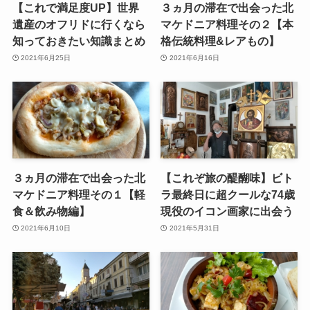
【これで満足度UP】世界
３ヵ月の滞在で出会った北
遺産のオフリドに行くなら
マケドニア料理その２【本
知っておきたい知識まとめ
格伝統料理&レアもの】
2021年6月25日
2021年6月16日
３ヵ月の滞在で出会った北
【これぞ旅の醍醐味】ビト
マケドニア料理その１【軽
ラ最終日に超クールな74歳
食＆飲み物編】
現役のイコン画家に出会う
2021年6月10日
2021年5月31日