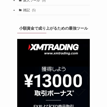
旅人ツール
(9)
雑記
(5)
小額資金で成り上がるための最強ツール