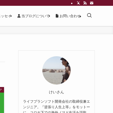
ッセイ
当ブログについて
お問い合わせ
ア
けいさん
ライフプランソフト開発会社の取締役兼エ
ンジニア。『逆張り人生上等』をモットー
に、コロナ下での海外ノマド生活を謳歌