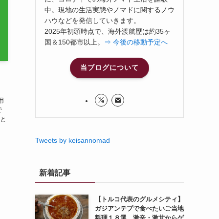
中。現地の生活実態やノマドに関するノウ
ハウなどを発信していきます。
2025年初頭時点で、海外渡航歴は約35ヶ
国＆150都市以上。
⇒ 今後の移動予定へ
当ブログについて
用
で
と
Tweets by keisannomad
新着記事
【トルコ代表のグルメシティ】
ガジアンテプで食べたいご当地
料理１８選。激辛・激甘からゲ