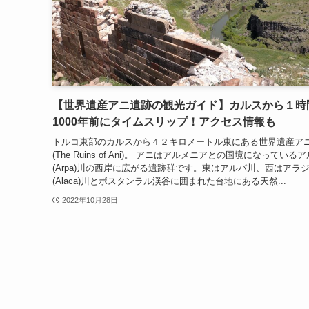
【世界遺産アニ遺跡の観光ガイド】カルスから１時
1000年前にタイムスリップ！アクセス情報も
トルコ東部のカルスから４２キロメートル東にある世界遺産ア
(The Ruins of Ani)。 アニはアルメニアとの国境になっている
(Arpa)川の西岸に広がる遺跡群です。東はアルパ川、西はアラ
(Alaca)川とボスタンラル渓谷に囲まれた台地にある天然...
2022年10月28日