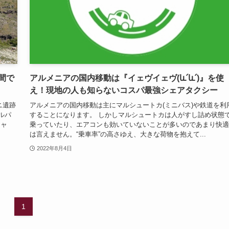
間で
アルメニアの国内移動は『イェヴイェヴ(և՛և՛)』を使
え！現地の人も知らないコスパ最強シェアタクシー
ニ遺跡
アルメニアの国内移動は主にマルシュートカ(ミニバス)や鉄道を利
アルパ
することになります。 しかしマルシュートカは人がすし詰め状態
ジャ
乗っていたり、エアコンも効いていないことが多いのであまり快適
は言えません。“乗車率”の高さゆえ、大きな荷物を抱えて...
2022年8月4日
1