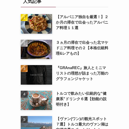
人気記事
【アルバニア独自を厳選！】２
か月の滞在で出会ったアルバニ
ア料理１１選
３ヵ月の滞在で出会った北マケ
ドニア料理その２【本格伝統料
理&レアもの】
『GRAnaREC』旅人とミニマ
リストの理想が詰まった万能の
グラフェンジャケット
トルコで飲みたい伝統的な“健
康系”ドリンク６選【効能の説
明付き】
【ヴァン(ワン)の観光スポット
７選】トルコ最大のヴァン湖は