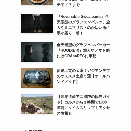
テモノ？まで
『Reversible Sweatpants』全
天候型のグラフェンパンツ。旅
人やミニマリストのかゆい所に
手が届く一着！
全天候型のグラフェンパーカー
『HOODIE-X』旅人やノマド的
にはGRAnaRECに軍配
伝統工芸の宝庫！ガジアンテプ
のオススメ土産５選【オールハ
ンドメイド】
【世界遺産アニ遺跡の観光ガイ
ド】カルスから１時間で1000
年前にタイムスリップ！アクセ
ス情報も