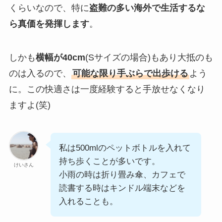
くらいなので、特に
盗難の多い海外で生活するな
ら真価を発揮します
。
しかも
横幅が40cm
(Sサイズの場合)もあり大抵のも
のは入るので、
可能な限り手ぶらで出歩ける
よう
に。この快適さは一度経験すると手放せなくなり
ますよ(笑)
私は500mlのペットボトルを入れて
持ち歩くことが多いです。
けいさん
小雨の時は折り畳み傘、カフェで
読書する時はキンドル端末などを
入れることも。