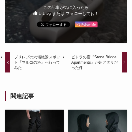
この記事が気に入ったら
いいね または フォローしてね！
Follow Me
プリレプの穴場絶景スポッ
ビトラの宿『Stone Bridge
ト『マルコの塔』へ行って
Apartments』が超アタリだ
みた
った件
関連記事