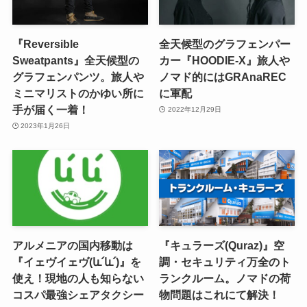
『Reversible
全天候型のグラフェンパー
Sweatpants』全天候型の
カー『HOODIE-X』旅人や
グラフェンパンツ。旅人や
ノマド的にはGRAnaREC
ミニマリストのかゆい所に
に軍配
手が届く一着！
2022年12月29日
2023年1月26日
アルメニアの国内移動は
『キュラーズ(Quraz)』空
『イェヴイェヴ(և՛և՛)』を
調・セキュリティ万全のト
使え！現地の人も知らない
ランクルーム。ノマドの荷
コスパ最強シェアタクシー
物問題はこれにて解決！