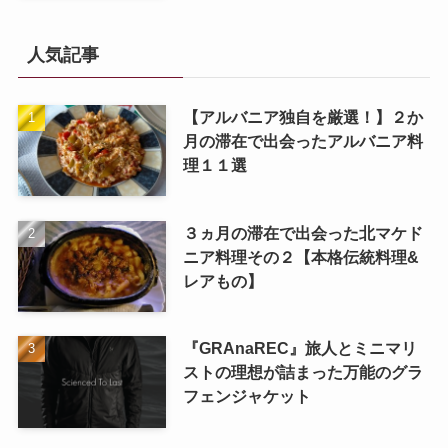
人気記事
【アルバニア独自を厳選！】２か
月の滞在で出会ったアルバニア料
理１１選
３ヵ月の滞在で出会った北マケド
ニア料理その２【本格伝統料理&
レアもの】
『GRAnaREC』旅人とミニマリ
ストの理想が詰まった万能のグラ
フェンジャケット