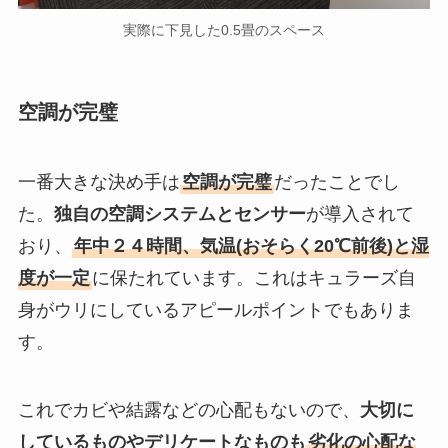
実際に下見した0.5畳のスペース
空調が完璧
一番大きな決め手は
空調が完璧
だったことでし
た。
独自の空調システムとセンサー
が導入されて
おり、
年中２４時間、気温(おそらく20℃前後)と湿
度が一定
に保たれています。これはキュラーズ自
身がウリにしているアピールポイントでもありま
す。
これでカビや結露などの心配もないので、
大切に
しているものやデリケートなものも
劣化の心配な