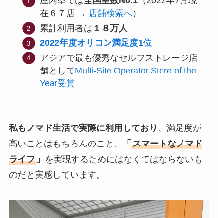
屋内型では
全国室数No.1
（2022年7月現
在６７店
→ 店舗検索へ
）
累計利用者は
１８万人
2022年度オリコン満足度1位
アジアで最も優秀なセルフストレージ店
舗として
Multi-Site Operator Store of the
Year受賞
私もノマド生活で実際に利用しており
、満足度が
高いことはもちろんのこと、
「
スマートなノマド
ライフ
」
を実現するためにはなくてはならないも
のだと実感しています。