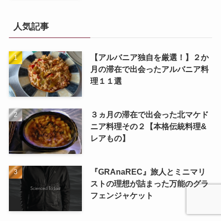
人気記事
【アルバニア独自を厳選！】２か
月の滞在で出会ったアルバニア料
理１１選
３ヵ月の滞在で出会った北マケド
ニア料理その２【本格伝統料理&
レアもの】
『GRAnaREC』旅人とミニマリ
ストの理想が詰まった万能のグラ
フェンジャケット