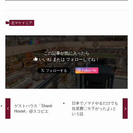
北マケドニア
この記事が気に入ったら
いいね または フォローしてね！
Follow Me
日本でノマドやるだけでも
ゲストハウス「Shanti
住居費〇％下がったよ♪と
Hostel」@スコピエ
いう話