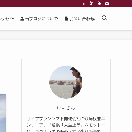
ッセイ
当ブログについて
お問い合わせ
けいさん
ライフプランソフト開発会社の取締役兼エ
ンジニア。『逆張り人生上等』をモットー
に、コロナ下での海外ノマド生活を謳歌