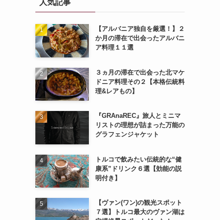
人気記事
【アルバニア独自を厳選！】２
か月の滞在で出会ったアルバニ
ア料理１１選
３ヵ月の滞在で出会った北マケ
ドニア料理その２【本格伝統料
理&レアもの】
『GRAnaREC』旅人とミニマ
リストの理想が詰まった万能の
グラフェンジャケット
トルコで飲みたい伝統的な“健
康系”ドリンク６選【効能の説
明付き】
【ヴァン(ワン)の観光スポット
７選】トルコ最大のヴァン湖は