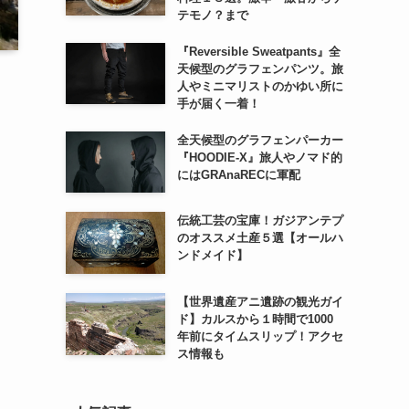
テモノ？まで
『Reversible Sweatpants』全
天候型のグラフェンパンツ。旅
人やミニマリストのかゆい所に
手が届く一着！
全天候型のグラフェンパーカー
『HOODIE-X』旅人やノマド的
にはGRAnaRECに軍配
伝統工芸の宝庫！ガジアンテプ
のオススメ土産５選【オールハ
ンドメイド】
【世界遺産アニ遺跡の観光ガイ
ド】カルスから１時間で1000
年前にタイムスリップ！アクセ
ス情報も