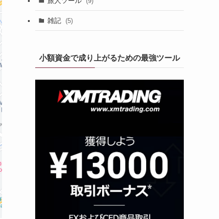
旅人ツール
(9)
雑記
(5)
小額資金で成り上がるための最強ツール