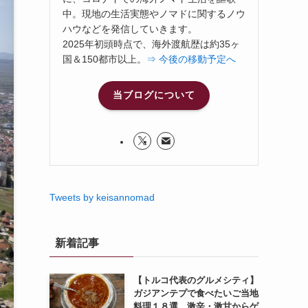
中。現地の生活実態やノマドに関するノウ
ハウなどを発信していきます。
2025年初頭時点で、海外渡航歴は約35ヶ
国＆150都市以上。
⇒ 今後の移動予定へ
当ブログについて
Tweets by keisannomad
新着記事
【トルコ代表のグルメシティ】
ガジアンテプで食べたいご当地
料理１８選。激辛・激甘からゲ