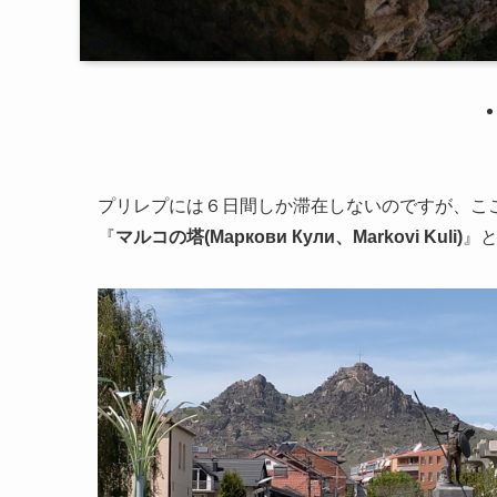
プリレプには６日間しか滞在しないのですが、こ
『
マルコの塔(Маркови Кули、
Markovi Kuli
)
』